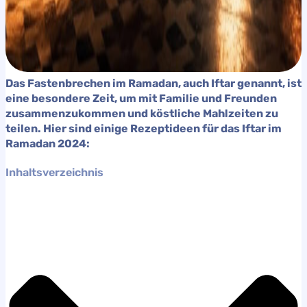
Das Fastenbrechen im Ramadan, auch Iftar genannt, ist
eine besondere Zeit, um mit Familie und Freunden
zusammenzukommen und köstliche Mahlzeiten zu
teilen. Hier sind einige Rezeptideen für das Iftar im
Ramadan 2024:
Inhaltsverzeichnis