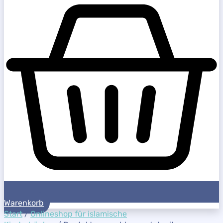
Warenkorb
Start
/
Onlineshop für islamische