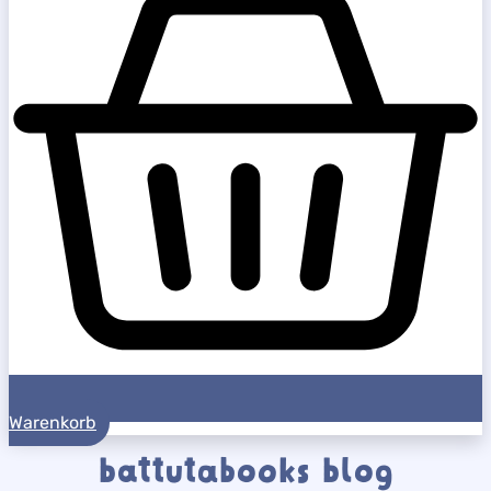
Warenkorb
battutabooks blog