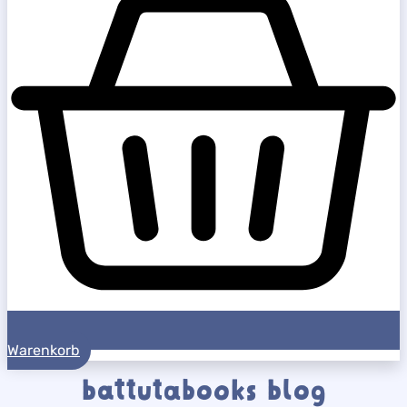
Warenkorb
battutabooks blog